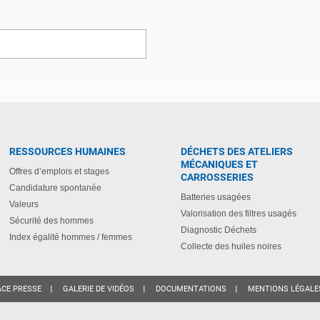
RESSOURCES HUMAINES
DÉCHETS DES ATELIERS
MÉCANIQUES ET
Offres d’emplois et stages
CARROSSERIES
Candidature spontanée
Batteries usagées
Valeurs
Valorisation des filtres usagés
Sécurité des hommes
Diagnostic Déchets
Index égalité hommes / femmes
Collecte des huiles noires
ACE PRESSE
GALERIE DE VIDÉOS
DOCUMENTATIONS
MENTIONS LÉGALE