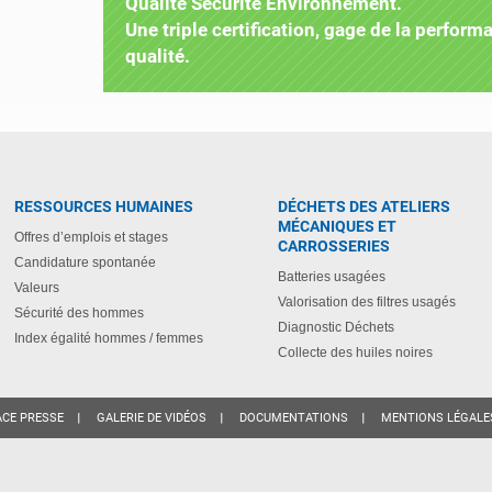
Qualité Sécurité Environnement.
Une triple certification, gage de la perfo
qualité.
RESSOURCES HUMAINES
DÉCHETS DES ATELIERS
MÉCANIQUES ET
Offres d’emplois et stages
CARROSSERIES
Candidature spontanée
Batteries usagées
Valeurs
Valorisation des filtres usagés
Sécurité des hommes
Diagnostic Déchets
Index égalité hommes / femmes
Collecte des huiles noires
ACE PRESSE
GALERIE DE VIDÉOS
DOCUMENTATIONS
MENTIONS LÉGALE