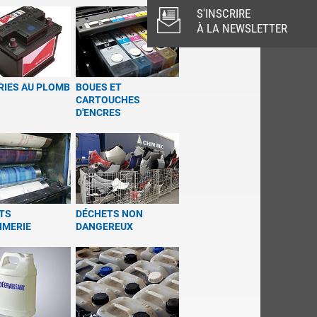
S'INSCRIRE
À LA NEWSLETTER
RIES AU PLOMB
BOUES ET
CARTOUCHES
D'ENCRES
TS
DÉCHETS NON
IMERIE
DANGEREUX