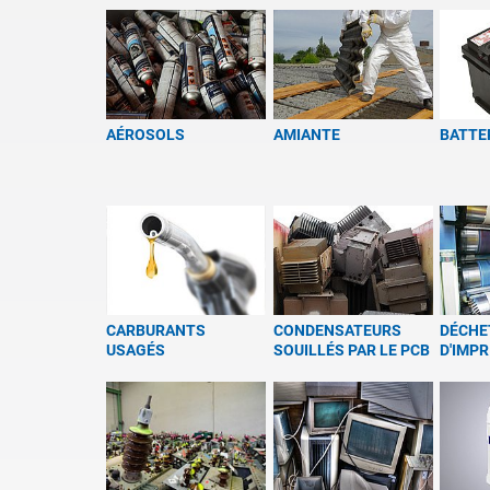
AÉROSOLS
AMIANTE
BATTE
CARBURANTS
CONDENSATEURS
DÉCHE
USAGÉS
SOUILLÉS PAR LE PCB
D'IMPR