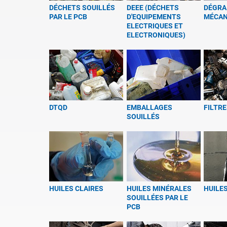
DÉCHETS SOUILLÉS
DEEE (DÉCHETS
DÉGRA
PAR LE PCB
D'EQUIPEMENTS
MÉCAN
ELECTRIQUES ET
ELECTRONIQUES)
DTQD
EMBALLAGES
FILTRE
SOUILLÉS
HUILES CLAIRES
HUILES MINÉRALES
HUILE
SOUILLÉES PAR LE
PCB