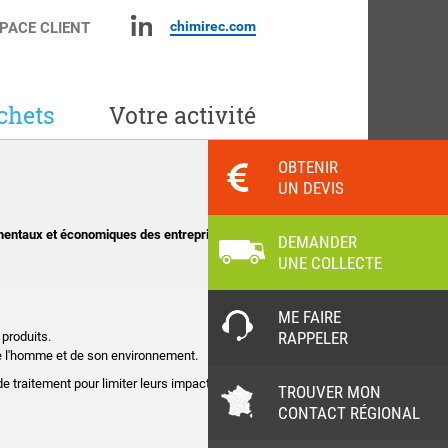
chimirec.com
PACE CLIENT
chets
Votre activité
OBTENIR
UN DEVIS
mentaux et économiques des entreprises.
DEMANDER
UNE COLLECTE
ME FAIRE
RAPPELER
produits.
e l'homme et de son environnement.
traitement pour limiter leurs impacts
TROUVER MON
CONTACT RÉGIONAL