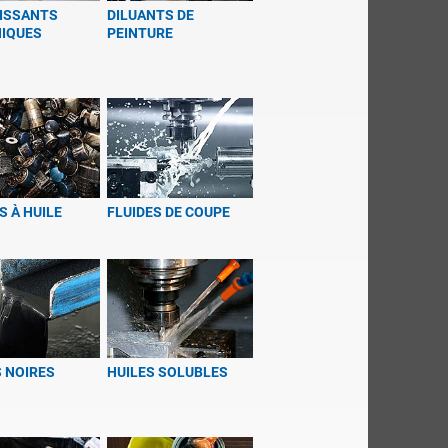
ISSANTS
DILUANTS DE
IQUES
PEINTURE
S À HUILE
FLUIDES DE COUPE
S NOIRES
HUILES SOLUBLES