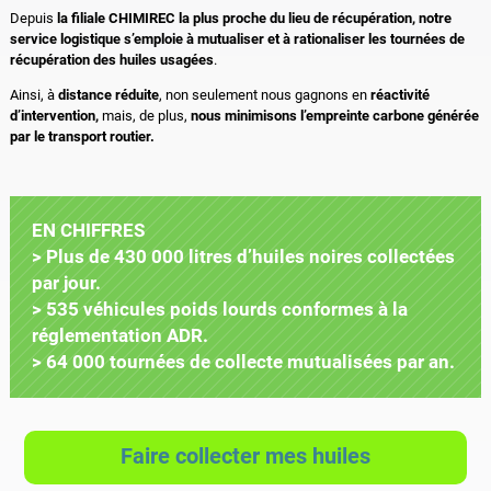
Depuis
la filiale CHIMIREC la plus proche du lieu de récupération, notre
service logistique s’emploie à mutualiser et à rationaliser les tournées de
récupération des huiles usagées
.
Ainsi, à
distance réduite
, non seulement nous gagnons en
réactivité
d’intervention,
mais, de plus,
nous minimisons l’empreinte carbone générée
par le transport routier.
EN CHIFFRES
> Plus de 430 000 litres d’huiles noires collectées
par jour.
> 535 véhicules poids lourds conformes à la
réglementation ADR.
> 64 000 tournées de collecte mutualisées par an.
Faire collecter mes huiles