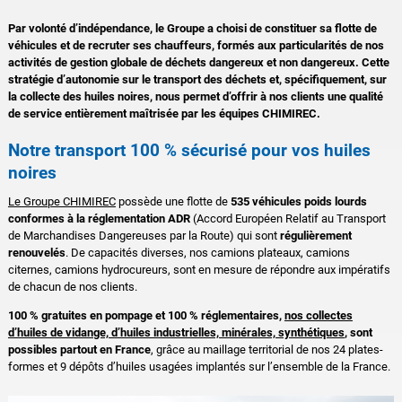
Par volonté d’indépendance, le Groupe a choisi de constituer sa flotte de
véhicules et de recruter ses chauffeurs, formés aux particularités de nos
activités de gestion globale de déchets dangereux et non dangereux. Cette
stratégie d’autonomie sur le transport des déchets et, spécifiquement, sur
la collecte des huiles noires, nous permet d’offrir à nos clients une qualité
de service entièrement maîtrisée par les équipes CHIMIREC.
Notre transport 100 % sécurisé pour vos huiles
noires
Le Groupe CHIMIREC
possède une flotte de
535 véhicules poids lourds
conformes à la réglementation ADR
(Accord Européen Relatif au Transport
de Marchandises Dangereuses par la Route) qui sont
régulièrement
renouvelés
. De capacités diverses, nos camions plateaux, camions
citernes, camions hydrocureurs, sont en mesure de répondre aux impératifs
de chacun de nos clients.
100 % gratuites en pompage et 100 % réglementaires,
nos collectes
d’huiles de vidange, d’huiles industrielles, minérales, synthétiques
, sont
possibles partout en France
, grâce au maillage territorial de nos 24 plates-
formes et 9 dépôts d’huiles usagées implantés sur l’ensemble de la France.