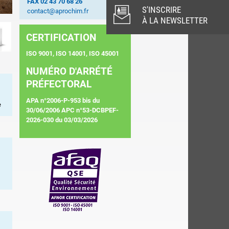
FAX 02 43 70 68 26
S'INSCRIRE
contact@aprochim.fr
À LA NEWSLETTER
CERTIFICATION
ISO 9001, ISO 14001, ISO 45001
NUMÉRO D'ARRÉTÉ
PRÉFECTORAL
APA n°2006-P-953 bis du
e
30/06/2006 APC n°53-DCBPEF-
2026-030 du 03/03/2026