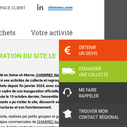
chimirec.com
PACE CLIENT
chets
Votre activité
OBTENIR
UN DEVIS
RATION DU SITE LE 19
DEMANDER
UNE COLLECTE
té en Seine-et-Marne,
CHIMIREC Nangis
a
é ses activités de collecte et regroupement
hets depuis fin janvier 2024, avec succès.
ME FAIRE
 cadre de son inauguration officielle,
RAPPELER
sée le 19 octobre dernier, l’ensemble des
pants a pu visiter le site, découvrir ses
tructures et son fonctionnement.
TROUVER MON
CONTACT RÉGIONAL
isite, réalisée par petits groupes et guidée par
uipes commerciales de
CHIMIREC Aulnay-