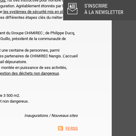
ois
, fut très instructive pour nombre d’invités
S'INSCRIRE
auguration. Agréablement étonnés par la
À LA NEWSLETTER
ar
les systèmes de sécurité mis en place
et
 les différentes étapes clés du métier de
dent du Groupe CHIMIREC ; de Philippe Ducq,
k Guillo, président de la communauté de
it une centaine de personnes, parmi
des partenaires de CHIMIREC Nangis. L’accueil
ail déjeunatoire.
e montée en puissance de ses activités,
gestion des déchets non dangereux
.
e 3 500 m2.
t non dangereux.
Inaugurations / Nouveaux sites
Fil RSS