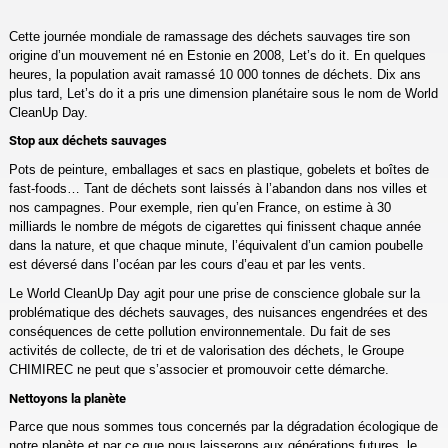
Cette journée mondiale de ramassage des déchets sauvages tire son
origine d’un mouvement né en Estonie en 2008, Let’s do it. En quelques
heures, la population avait ramassé 10 000 tonnes de déchets. Dix ans
plus tard, Let’s do it a pris une dimension planétaire sous le nom de World
CleanUp Day.
Stop aux déchets sauvages
Pots de peinture, emballages et sacs en plastique, gobelets et boîtes de
fast-foods… Tant de déchets sont laissés à l’abandon dans nos villes et
nos campagnes. Pour exemple, rien qu’en France, on estime à 30
milliards le nombre de mégots de cigarettes qui finissent chaque année
dans la nature, et que chaque minute, l’équivalent d’un camion poubelle
est déversé dans l’océan par les cours d’eau et par les vents.
Le World CleanUp Day agit pour une prise de conscience globale sur la
problématique des déchets sauvages, des nuisances engendrées et des
conséquences de cette pollution environnementale. Du fait de ses
activités de collecte, de tri et de valorisation des déchets, le Groupe
CHIMIREC ne peut que s’associer et promouvoir cette démarche.
Nettoyons la planète
Parce que nous sommes tous concernés par la dégradation écologique de
notre planète et par ce que nous laisserons aux générations futures, le