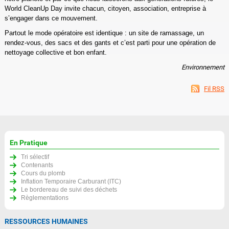
World CleanUp Day invite chacun, citoyen, association, entreprise à
s’engager dans ce mouvement.
Partout le mode opératoire est identique : un site de ramassage, un
rendez-vous, des sacs et des gants et c’est parti pour une opération de
nettoyage collective et bon enfant.
Environnement
Fil RSS
En Pratique
Tri sélectif
Contenants
Cours du plomb
Inflation Temporaire Carburant (ITC)
Le bordereau de suivi des déchets
Règlementations
RESSOURCES HUMAINES