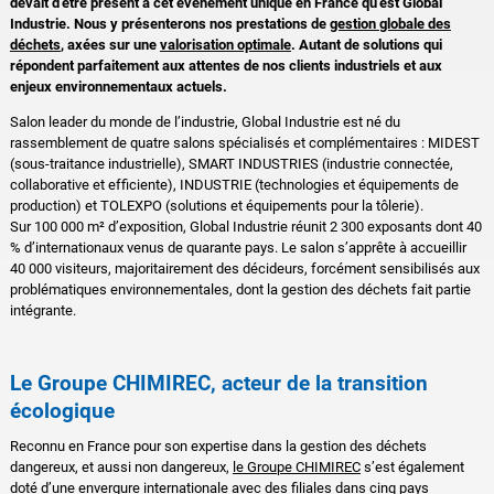
devait d’être présent à cet événement unique en France qu’est Global
Industrie. Nous y présenterons nos prestations de
gestion globale des
déchets
, axées sur une
valorisation optimale
. Autant de solutions qui
répondent parfaitement aux attentes de nos clients industriels et aux
enjeux environnementaux actuels.
Salon leader du monde de l’industrie, Global Industrie est né du
rassemblement de quatre salons spécialisés et complémentaires : MIDEST
(sous-traitance industrielle), SMART INDUSTRIES (industrie connectée,
collaborative et efficiente), INDUSTRIE (technologies et équipements de
production) et TOLEXPO (solutions et équipements pour la tôlerie).
Sur 100 000 m² d’exposition, Global Industrie réunit 2 300 exposants dont 40
% d’internationaux venus de quarante pays. Le salon s’apprête à accueillir
40 000 visiteurs, majoritairement des décideurs, forcément sensibilisés aux
problématiques environnementales, dont la gestion des déchets fait partie
intégrante.
Le Groupe CHIMIREC, acteur de la transition
écologique
Reconnu en France pour son expertise dans la gestion des déchets
dangereux, et aussi non dangereux,
le Groupe CHIMIREC
s’est également
doté d’une envergure internationale avec des filiales dans cinq pays