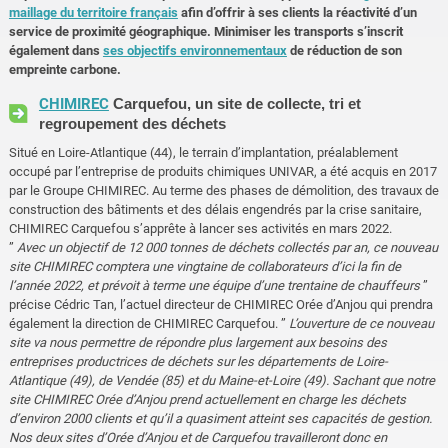
maillage du territoire français
afin d’offrir à ses clients la réactivité d’un
service de proximité géographique. Minimiser les transports s’inscrit
également dans
ses objectifs environnementaux
de réduction de son
empreinte carbone.
CHIMIREC
Carquefou, un site de collecte, tri et
regroupement des déchets
Situé en Loire-Atlantique (44), le terrain d’implantation, préalablement
occupé par l’entreprise de produits chimiques UNIVAR, a été acquis en 2017
par le Groupe CHIMIREC. Au terme des phases de démolition, des travaux de
construction des bâtiments et des délais engendrés par la crise sanitaire,
CHIMIREC Carquefou s’apprête à lancer ses activités en mars 2022.
”
Avec un objectif de 12 000 tonnes de déchets collectés par an, ce nouveau
site CHIMIREC comptera une vingtaine de collaborateurs d’ici la fin de
l’année 2022, et prévoit à terme une équipe d’une trentaine de chauffeurs
”
précise Cédric Tan, l’actuel directeur de CHIMIREC Orée d’Anjou qui prendra
également la direction de CHIMIREC Carquefou. ”
L’ouverture de ce nouveau
site va nous permettre de répondre plus largement aux besoins des
entreprises productrices de déchets sur les départements de Loire-
Atlantique (49), de Vendée (85) et du Maine-et-Loire (49). Sachant que notre
site CHIMIREC Orée d’Anjou prend actuellement en charge les déchets
d’environ 2000 clients et qu’il a quasiment atteint ses capacités de gestion.
Nos deux sites d’Orée d’Anjou et de Carquefou travailleront donc en