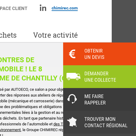
chimirec.com
PACE CLIENT
chets
Votre activité
OBTENIR
UN DEVIS
ONTRES DE
OBILE ! LE 8
DEMANDER
ME DE CHANTILLY (60)
UNE COLLECTE
sé par AUTOECO, ce salon a pour objectif
rter des réponses aux ateliers de réparation
ME FAIRE
bile (mécanique et carrosserie) dans le
RAPPELER
e des problématiques et obligations
nnementales liées à la gestion et au recyclage
TROUVER MON
s déchets. En tant que partenaire historique
ofessionnels de l’automobile et
des Trophées
CONTACT RÉGIONAL
nvironnement
, le Groupe CHIMIREC répond
 !