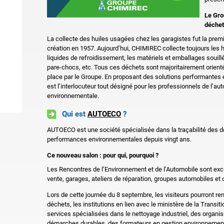
Le Gro
déchet
La collecte des huiles usagées chez les garagistes fut la prem
création en 1957. Aujourd’hui, CHIMIREC collecte toujours les hu
liquides de refroidissement, les matériels et emballages souillé
pare-chocs, etc. Tous ces déchets sont majoritairement orienté
place par le Groupe. En proposant des solutions performantes
est l’interlocuteur tout désigné pour les professionnels de l’
environnementale.
Qui est
AUTOECO
?
AUTOECO est une société spécialisée dans la traçabilité des 
performances environnementales depuis vingt ans.
Ce nouveau salon : pour qui, pourquoi ?
Les Rencontres de l’Environnement et de l’Automobile sont ex
vente, garages, ateliers de réparation, groupes automobiles et
Lors de cette journée du 8 septembre, les visiteurs pourront r
déchets, les institutions en lien avec le ministère de la Transit
services spécialisées dans le nettoyage industriel, des orga
démarches durables, des formateurs en gestion environnement