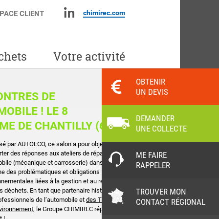
chimirec.com
PACE CLIENT
chets
Votre activité
OBTENIR
UN DEVIS
ONTRES DE
OBILE ! LE 8
DEMANDER
ME DE CHANTILLY (60)
UNE COLLECTE
sé par AUTOECO, ce salon a pour objectif
rter des réponses aux ateliers de réparation
ME FAIRE
bile (mécanique et carrosserie) dans le
RAPPELER
e des problématiques et obligations
nnementales liées à la gestion et au recyclage
TROUVER MON
s déchets. En tant que partenaire historique
ofessionnels de l’automobile et
des Trophées
CONTACT RÉGIONAL
nvironnement
, le Groupe CHIMIREC répond
 !