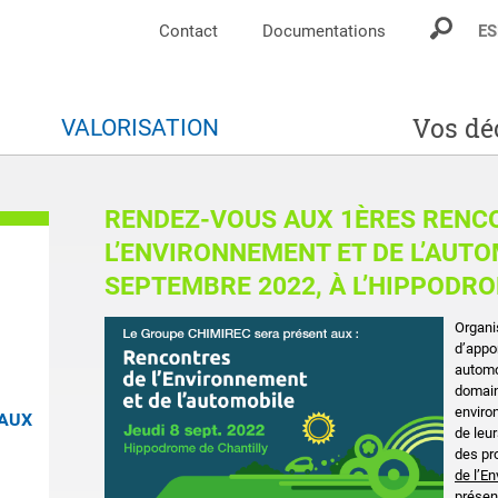
Contact
Documentations
ES
Vos dé
S
VALORISATION
RENDEZ-VOUS AUX 1ÈRES RENC
L’ENVIRONNEMENT ET DE L’AUTOM
SEPTEMBRE 2022, À L’HIPPODRO
Organi
d’appo
automo
domain
enviro
EAUX
de leur
des pr
de l’E
présent