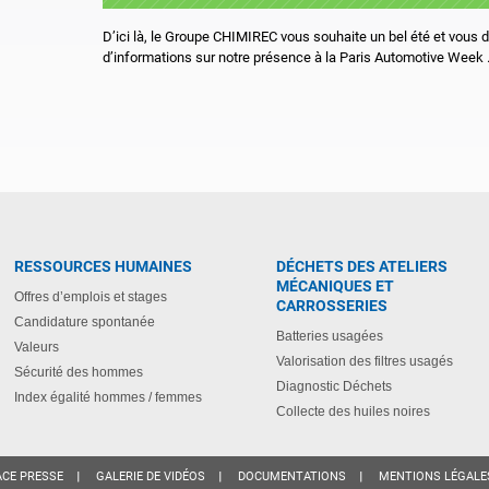
D’ici là, le Groupe CHIMIREC vous souhaite un bel été et vous
d’informations sur notre présence à la Paris Automotive Week 
RESSOURCES HUMAINES
DÉCHETS DES ATELIERS
MÉCANIQUES ET
Offres d’emplois et stages
CARROSSERIES
Candidature spontanée
Batteries usagées
Valeurs
Valorisation des filtres usagés
Sécurité des hommes
Diagnostic Déchets
Index égalité hommes / femmes
Collecte des huiles noires
ACE PRESSE
GALERIE DE VIDÉOS
DOCUMENTATIONS
MENTIONS LÉGALE