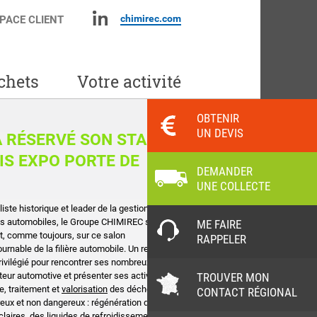
chimirec.com
PACE CLIENT
chets
Votre activité
OBTENIR
UN DEVIS
A RÉSERVÉ SON STAND !
RIS EXPO PORTE DE
DEMANDER
UNE COLLECTE
iste historique et leader de la gestion des
s automobiles, le Groupe CHIMIREC sera
ME FAIRE
t, comme toujours, sur ce salon
RAPPELER
urnable de la filière automobile. Un rendez-
rivilégié pour rencontrer ses nombreux clients
TROUVER MON
teur automotive et présenter ses activités de
e, traitement et
valorisation
des déchets
CONTACT RÉGIONAL
eux et non dangereux : régénération des
claires, des liquides de refroidissement et