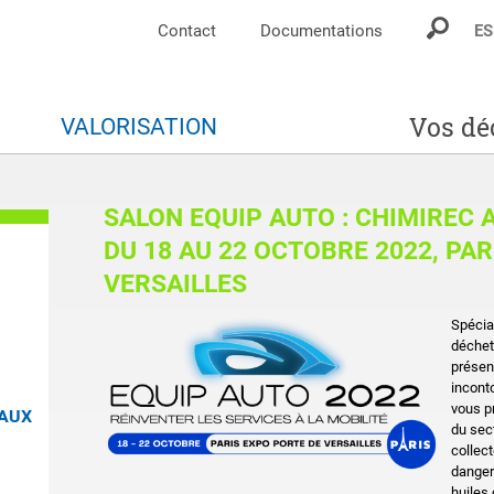
Contact
Documentations
ES
Vos dé
S
VALORISATION
SALON EQUIP AUTO : CHIMIREC 
DU 18 AU 22 OCTOBRE 2022, PA
VERSAILLES
Spécial
déchet
présen
inconto
vous p
EAUX
du sec
collect
danger
huiles 