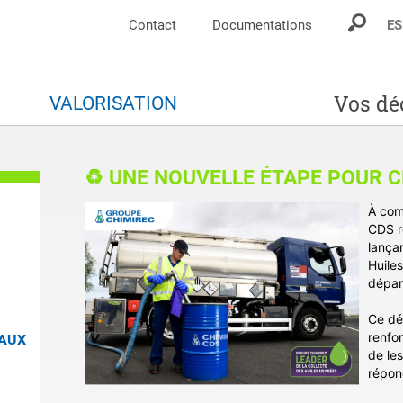
Contact
Documentations
ES
Vos dé
S
VALORISATION
♻️ UNE NOUVELLE ÉTAPE POUR C
À com
CDS r
lançan
Huile
dépar
Ce dé
renfor
EAUX
de le
répond