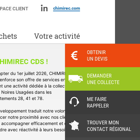
chimirec.com
PACE CLIENT
chets
Votre activité
OBTENIR
UN DEVIS
HIMIREC CDS !
pter du 1er juillet 2026, CHIMIREC
DEMANDER
enforce son offre de services en
UNE COLLECTE
t une activité dédiée à la collecte des
s Noires Usagées dans les
tements 28, 41 et 78.
ME FAIRE
RAPPELER
veloppement traduit notre volonté de
cer notre proximité avec nos clients,
TROUVER MON
s accompagner efficacement et de
CONTACT RÉGIONAL
re avec réactivité à leurs besoins.