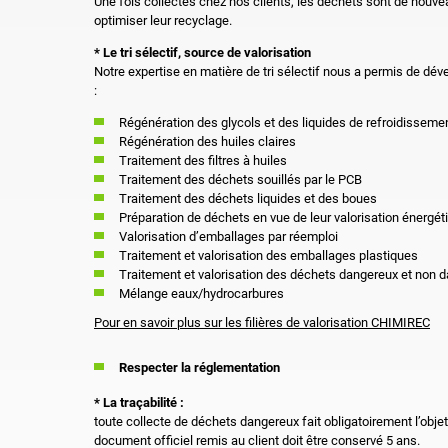
Une fois collectés chez nos clients, les déchets sont de nouvea
optimiser leur recyclage.
* Le tri sélectif, source de valorisation
Notre expertise en matière de tri sélectif nous a permis de dév
:
Régénération des glycols et des liquides de refroidisseme
Régénération des huiles claires
Traitement des filtres à huiles
Traitement des déchets souillés par le PCB
Traitement des déchets liquides et des boues
Préparation de déchets en vue de leur valorisation énergét
Valorisation d’emballages par réemploi
Traitement et valorisation des emballages plastiques
Traitement et valorisation des déchets dangereux et non 
Mélange eaux/hydrocarbures
Pour en savoir plus sur les filières de valorisation CHIMIREC
Respecter la réglementation
* La traçabilité :
toute collecte de déchets dangereux fait obligatoirement l’obj
document officiel remis au client doit être conservé 5 ans.