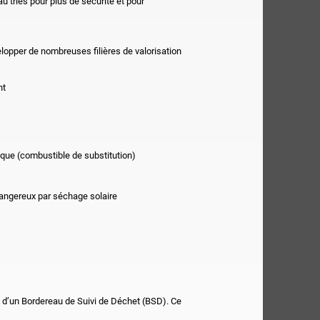
u triés pour plus de sécurité et pour
elopper de nombreuses filières de valorisation
nt
ique (combustible de substitution)
dangereux par séchage solaire
et d’un Bordereau de Suivi de Déchet (BSD). Ce